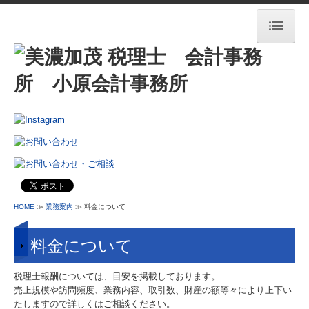
HOME
OCMが選ばれる理由
ONE STOP SERVICE
事務所ブログ
業務案内
業務案内
HOME
≫
業務案内
≫ 料金について
料金について
料金について
認定経営革新等支援機関
税理士報酬については、目安を掲載しております。
クラウド会計freee
売上規模や訪問頻度、業務内容、取引数、財産の額等々により上下い
たしますので詳しくはご相談ください。
相続税額の早見表