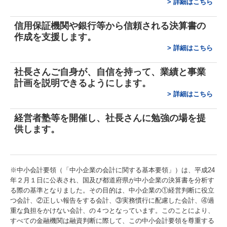
>
詳細はこちら
信用保証機関や銀行等から信頼される決算書の
作成を支援します。
>
詳細はこちら
社長さんご自身が、自信を持って、業績と事業
計画を説明できるようにします。
>
詳細はこちら
経営者塾等を開催
し、
社長さんに勉強の場を提
供します。
※中小会計要領（「中小企業の会計に関する基本要領」）は、平成24
年２月１日に公表され、国及び都道府県が中小企業の決算書を分析す
る際の基準となりました。その目的は、中小企業の①経営判断に役立
つ会計、②正しい報告をする会計、③実務慣行に配慮した会計、④過
重な負担をかけない会計、の４つとなっています。このことにより、
すべての金融機関は融資判断に際して、この中小会計要領を尊重する