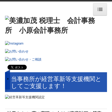
HOME
OCMが選ばれる理由
ONE STOP SERVICE
事務所ブログ
業務案内
業務案内
当事務所が経営革新等支援機関と
料金について
してご支援します！
認定経営革新等支援機関
クラウド会計freee
相続税額の早見表