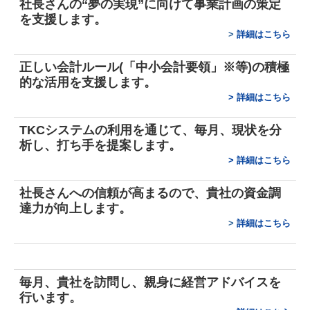
社長さんの“夢の実現”に向けて
事業計画の策定
を支援します。
事務所案内
>
詳細はこちら
事務所紹介
正しい会計ルール(「中小会計要領」※等)の積極
的な活用を支援します。
経営理念
>
詳細はこちら
税理士紹介
TKCシステムの利用を通じて、毎月、現状を分
交通案内
析し、打ち手を提案します。
>
詳細はこちら
セミナー案内
社長さんへの信頼が高まるので、貴社の資金調
リンク集
達力が向上します。
>
詳細はこちら
毎月、貴社を訪問し、親身に経営アドバイスを
行います。