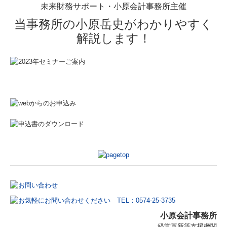
未来財務サポート・小原会計事務所主催
事務所案内
当事務所の小原岳史がわかりやすく
解説します！
事務所紹介
経営理念
税理士紹介
交通案内
セミナー案内
リンク集
小原会計事務所
経営革新等支援機関