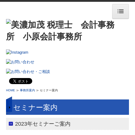
HOME
OCMが選ばれる理由
ONE STOP SERVICE
事務所ブログ
業務案内
業務案内
HOME
≫
事務所案内
≫ セミナー案内
料金について
セミナー案内
認定経営革新等支援機関
クラウド会計freee
2023年セミナーご案内
相続税額の早見表