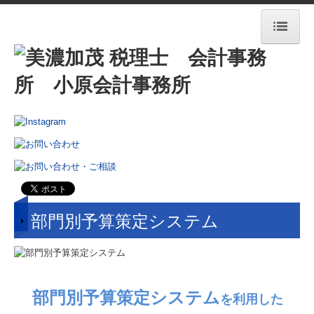
HOME
OCMが選ばれる理由
ONE STOP SERVICE
事務所ブログ
業務案内
業務案内
部門別予算策定システム
料金について
認定経営革新等支援機関
クラウド会計freee
部門別予算策定システム
を利用した
相続税額の早見表