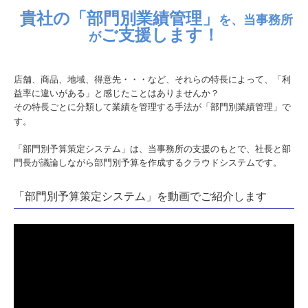
貴社
の
「部門別業績管理」
を、
当事務所
事務所案内
ご支援します！
が
事務所紹介
店舗、商品、地域、得意先・・・など、それらの特長によって、「利
経営理念
益率に違いがある」と感じたことはありませんか？
その特長ごとに分類して業績を管理する手法が「部門別業績管理」で
税理士紹介
す。
交通案内
「部門別予算策定システム」は、当事務所の支援のもとで、社長と部
門長が議論しながら部門別予算を作成するクラウドシステムです。
セミナー案内
リンク集
「部門別予算策定システム」を動画でご紹介します